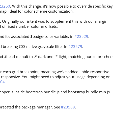
23260
. With this change, it's now possible to override specific key
e map, ideal for color scheme customization.
. Originally our intent was to supplement this with our margin
al of fixed number column offsets.
 it's associated $badge-color variable, in
#23529
.
 breaking CSS native grayscale filter in
#23579
.
d .thead-default to .*-dark and .*-light, matching our color sche
r each grid breakpoint, meaning we've added .table-responsive-
le-responsive. You might need to adjust your usage depending on
804
.
opper.js inside bootstrap.bundle.js and bootstrap.bundle.min.js.
precated the package manager. See
#23568
.