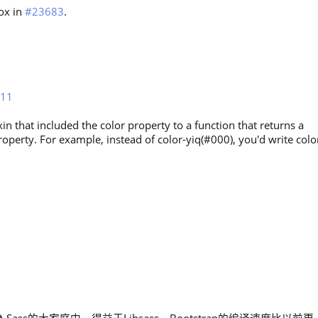
ox in
#23683
.
11
in that included the color property to a function that returns a
roperty. For example, instead of color-yiq(#000), you'd write colo