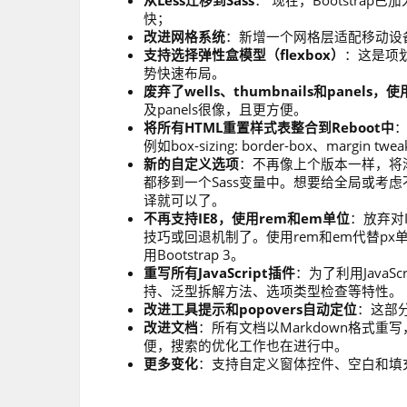
从Less迁移到Sass
： 现在，Bootstrap已
快；
改进网格系统
：新增一个网格层适配移动设
支持选择弹性盒模型（flexbox）
：这是项划
势快速布局。
废弃了wells、thumbnails和panels，使
及panels很像，且更方便。
将所有HTML重置样式表整合到Reboot中
：
例如box-sizing: border-box、margi
新的自定义选项
：不再像上个版本一样，将
都移到一个Sass变量中。想要给全局或考
译就可以了。
不再支持IE8，使用rem和em单位
：放弃对I
技巧或回退机制了。使用rem和em代替p
用Bootstrap 3。
重写所有JavaScript插件
：为了利用JavaSc
持、泛型拆解方法、选项类型检查等特性。
改进工具提示和popovers自动定位
：这部分
改进文档
：所有文档以Markdown格式
便，搜索的优化工作也在进行中。
更多变化
：支持自定义窗体控件、空白和填