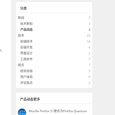
分类
新闻
7
技术新知
3
产品动态
4
技术
33
前端技术
18
后端开发
6
r:
界面设计
2
工具软件
7
观点
7
经验总结
5
用户体验
0
评论观点
2
产品动态更多
Mozilla Firefox 57更名为Firefox Quantum