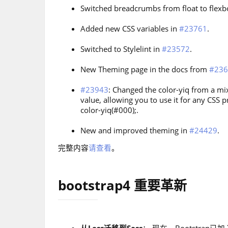
Switched breadcrumbs from float to flexb
Added new CSS variables in
#23761
.
Switched to Stylelint in
#23572
.
New Theming page in the docs from
#236
#23943
: Changed the color-yiq from a mix
value, allowing you to use it for any CSS p
color-yiq(#000);.
New and improved theming in
#24429
.
完整内容
请查看
。
bootstrap4 重要革新