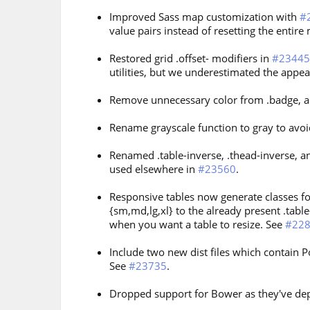
Improved Sass map customization with
#
value pairs instead of resetting the entir
Restored grid .offset- modifiers in
#23445
utilities, but we underestimated the appe
Remove unnecessary color from .badge, and
Rename grayscale function to gray to avoid
Renamed .table-inverse, .thead-inverse, an
used elsewhere in
#23560
.
Responsive tables now generate classes fo
{sm,md,lg,xl} to the already present .tab
when you want a table to resize. See
#22
Include two new dist files which contain P
See
#23735
.
Dropped support for Bower as they've de