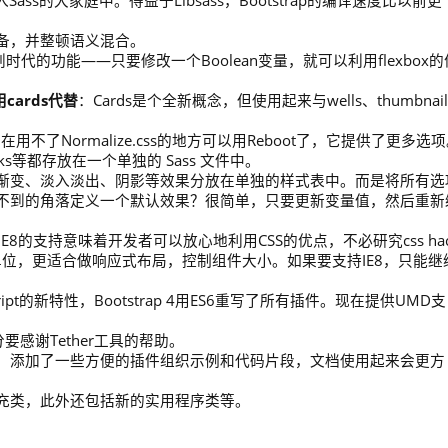
加入Sass的大家庭中。得益于Libsass，Bootstrap的编译速度比以前更
备，并整顿语义混合。
时代的功能——只要修改一个Boolean变量，就可以利用flexbox的
用cards代替
：Cards是个全新概念，但使用起来与wells、thumbnail
在用不了Normalize.css的地方可以用Reboot了，它提供了更多选
n tweaks等都存放在一个单独的 Sass 文件中。
渐变、淡入淡出、阴影等效果分放在单独的样式表中。而是将所有选
虑不到的角落定义一个默认效果？很简单，只要更新变量值，然后重新
E8的支持意味着开发者可以放心地利用CSS的优点，不必研究css hac
x单位，更适合做响应式布局，控制组件大小。如果要支持IE8，只能继
ript的新特性，Bootstrap 4用ES6重写了所有插件。现在提供UMD支
要感谢Tether工具的帮助。
重写，添加了一些方便的插件组织示例和代码片段，文档使用起来会更方
充类，此外还包括新的实用程序类等。