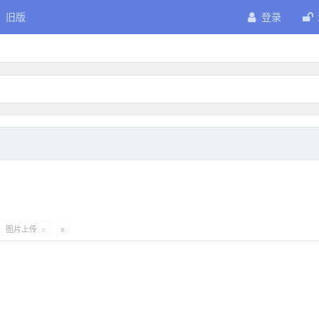
旧版
登录
图片上传
x
x