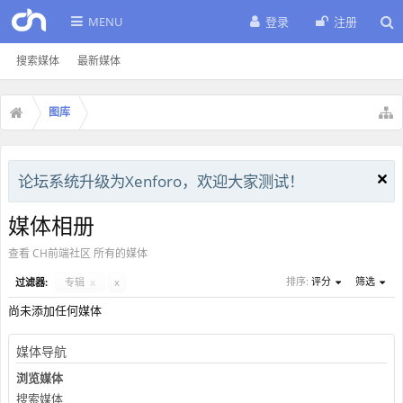
MENU
登录
注册
搜索媒体
最新媒体
图库
论坛系统升级为Xenforo，欢迎大家测试！
媒体相册
查看 CH前端社区 所有的媒体
排序:
评分
筛选
过滤器:
专辑
x
x
尚未添加任何媒体
媒体导航
浏览媒体
搜索媒体