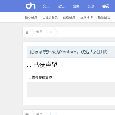
文章
论坛
图库
资源
会员
核心会员
已注册会员
在线会员
近期活动
最新留言
会员
.l.
论坛系统升级为Xenforo，欢迎大家测试！
.l. 已获声望
.l. 尚未获得声望
会员
.l.