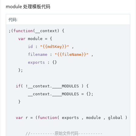
module 处理模板代码
代码:
;(
function
(
__context
) 
{

var
module
 = {        

id
 : 
"{{md5Key}}"
 ,        

filename
 : 
"{{fileName}}"
 ,        

exports
 : {}

    };    

if
( !__context.____MODULES ) { 

        __context.____MODULES = {}; 

    } 

var
 r = (
function
(
 exports , module , global 
) 
{ 

//----------原始文件代码----------