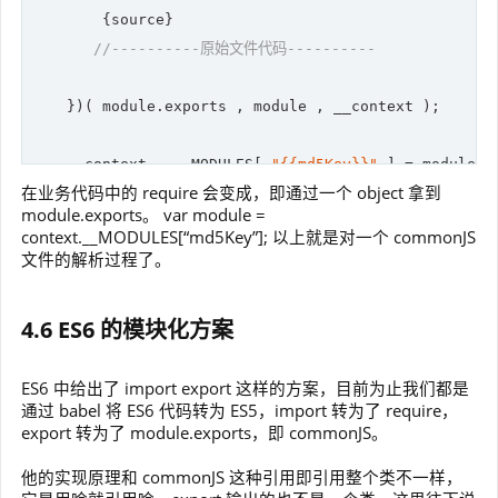
        {source}        

//----------原始文件代码----------
    })( 
module
.exports , 
module
 , __context );

    __context.____MODULES[ 
"{{md5Key}}"
 ] = 
module
.e
在业务代码中的 require 会变成，即通过一个 object 拿到
module.exports。 var module =
})(
this
);
context.__MODULES[“md5Key”]; 以上就是对一个 commonJS
文件的解析过程了。
4.6 ES6 的模块化方案
ES6 中给出了 import export 这样的方案，目前为止我们都是
通过 babel 将 ES6 代码转为 ES5，import 转为了 require，
export 转为了 module.exports，即 commonJS。
他的实现原理和 commonJS 这种引用即引用整个类不一样，