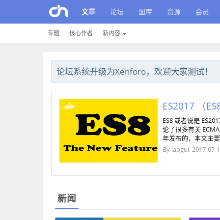
文章
论坛
图库
资源
会员
专题
核心作者
新内容
论坛系统升级为Xenforo，欢迎大家测试！
ES2017 
ES8 或者说是 ES
论了很多有关 ECMA
年发布的，本文主要讲解
By
laogui
,
2017-07-
新闻