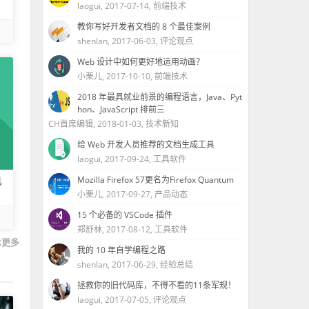
laogui
,
2017-07-14
,
前端技术
教你写好开发者文档的 8 个最佳案例
shenlan
,
2017-06-03
,
评论观点
Web 设计中如何更好地运用动画？
小栗儿
,
2017-10-10
,
前端技术
2018 年最具就业前景的编程语言，Java、Pyt
hon、JavaScript 排前三
CH首席编辑
,
2018-01-03
,
技术新知
给 Web 开发人员推荐的文档生成工具
laogui
,
2017-09-24
,
工具软件
Mozilla Firefox 57更名为Firefox Quantum
具
小栗儿
,
2017-09-27
,
产品动态
15 个必备的 VSCode 插件
郑舒林
,
2017-08-12
,
工具软件
术更多
我的 10 年自学编程之路
shenlan
,
2017-06-29
,
经验总结
拯救你的旧代码库，不得不看的11条军规！
laogui
,
2017-07-05
,
评论观点