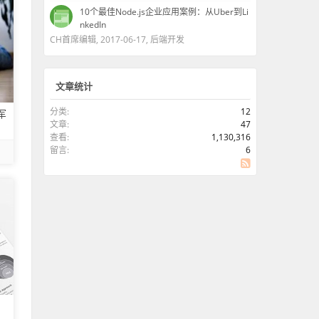
10个最佳Node.js企业应用案例：从Uber到Li
nkedIn
CH首席编辑
,
2017-06-17
,
后端开发
文章统计
分类:
12
军
文章:
47
查看:
1,130,316
留言:
6
SS