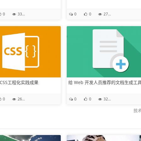
0
33.1K
0
0
27.7K
CSS工程化实践成果
给 Web 开发人员推荐的文档生成工
0
26.9K
0
0
32.5K
技