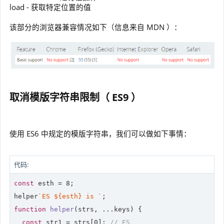
load - 获取特定位置的值
该部分的浏览器兼容情况如下（信息来自 MDN ）：
取消模版字符串限制（ ES9 ）
使用 ES6 中规定的模版字符串，我们可以做如下事情：
代码:
const
 esth = 
8
;

helper
`ES 
${esth}
 is `
function
helper
(
strs, ...keys
) 
{

const
 str1 = strs[
0
]; 
// ES