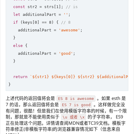
const
 str2 = strs[
1
]; 
// is
let
 additionalPart = 
''
;

if
 (keys[
0
] == 
8
) { 
// 8
    additionalPart = 
'awesome'
;

  }

else
 {

    additionalPart = 
'good'
;

  }

return
`
${str1}
${keys[
0
]}
${str2}
${additionalPar
}
上述代码的返回值将会是
。如果 esth 是
ES 8 is awesome
7 的话，那么返回值将会是
。这样做完全没
ES 7 is good
有问题，很酷！但是我们在使用模版字符串的时候，有一个限
制，那就是不能使用类似于
的子字符串， ES9
\u 或者 \x
正在处理这个问题。详情请查阅MDN或者TC39文档。模板字
符串修正(非模板字符串)的浏览器兼容情况如下（信息来自