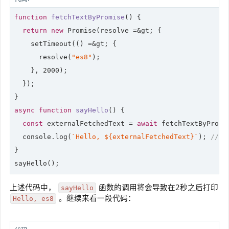
function
fetchTextByPromise
(
) 
{

return
new
Promise
(resolve =&gt; {

    setTimeout(() =&gt; {

      resolve(
"es8"
);

    }, 
2000
);

  });

async
function
sayHello
(
) 
{

const
 externalFetchedText = 
await
 fetchTextByPromis
console
.log(
`Hello, 
${externalFetchedText}
`
); 
// H
}

sayHello();
上述代码中，
函数的调用将会导致在2秒之后打印
sayHello
。继续来看一段代码：
Hello, es8