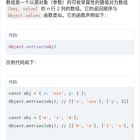
数组是一个以源对象（参数）的可枚举属性的键值对为数组
的 n 行 2 列的数组。它的返回顺序与
[key, value]
函数类似。它的函数声明如下：
Object.values
代码:
Object
.entries
(
obj
)
示例代码如下：
代码:
const obj = { 
x:
'xxx'
, 
y:
1
 };

Object.entries(obj); 
//
 [[
'x'
, 
'xxx'
], [
'y'
, 
1
]]

const obj = [
'e'
, 
's'
, 
'8'
];

Object.entries(obj); 
//
 [[
'0'
, 
'e'
], [
'1'
, 
's'
], [
'2