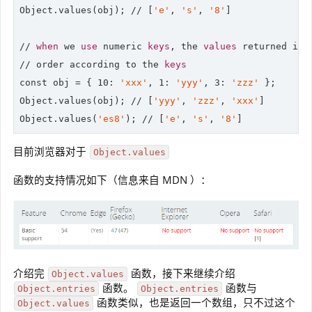
Object.values(obj); 
//
 [
'e'
, 
's'
, 
'8'
]

// 
when
 we 
use
 numeric 
keys
, the 
values
 returned in a
// order according to the 
keys
const obj = { 
10
: 
'xxx'
, 
1
: 
'yyy'
, 
3
: 
'zzz'
 };

Object.values(obj); 
//
 [
'yyy'
, 
'zzz'
, 
'xxx'
]

Object.values(
'es8'
); 
//
 [
'e'
, 
's'
, 
'8'
]
目前浏览器对于
Object.values
函数的支持情况如下（信息来自 MDN ）：
介绍完
函数，接下来继续介绍
Object.values
函数。
函数与
Object.entries
Object.entries
函数类似，也是返回一个数组，只不过这个
Object.values