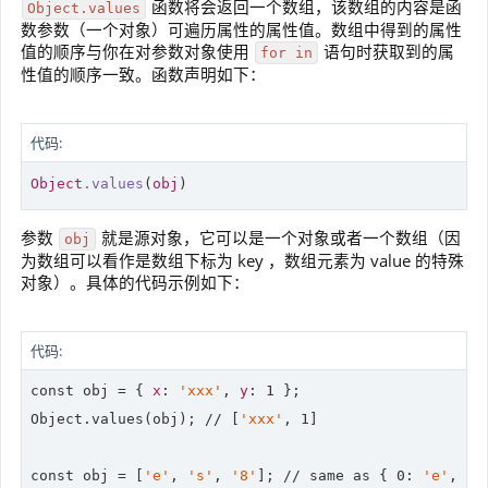
函数将会返回一个数组，该数组的内容是函
Object.values
数参数（一个对象）可遍历属性的属性值。数组中得到的属性
值的顺序与你在对参数对象使用
语句时获取到的属
for in
性值的顺序一致。函数声明如下：
代码:
Object
.values
(
obj
)
参数
就是源对象，它可以是一个对象或者一个数组（因
obj
为数组可以看作是数组下标为 key ，数组元素为 value 的特殊
对象）。具体的代码示例如下：
代码:
const obj = { 
x
: 
'xxx'
, 
y
: 
1
 };

Object.values(obj); 
//
 [
'xxx'
, 
1
]

const obj = [
'e'
, 
's'
, 
'8'
]; 
//
 same as { 
0
: 
'e'
, 
1
: