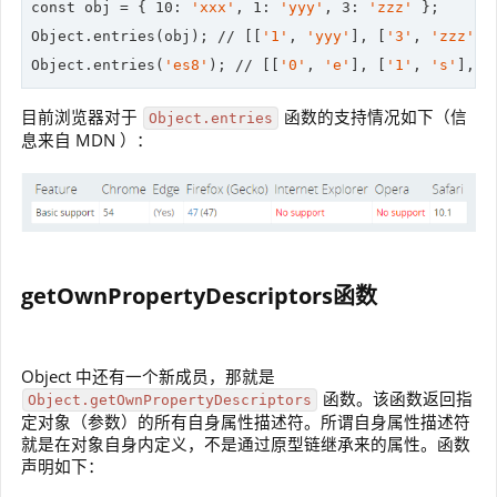
const obj = { 
10
: 
'xxx'
, 
1
: 
'yyy'
, 
3
: 
'zzz'
 };

Object.entries(obj); 
//
 [[
'1'
, 
'yyy'
], [
'3'
, 
'zzz'
],
Object.entries(
'es8'
); 
//
 [[
'0'
, 
'e'
], [
'1'
, 
's'
], [
目前浏览器对于
函数的支持情况如下（信
Object.entries
息来自 MDN ）：
getOwnPropertyDescriptors函数
Object 中还有一个新成员，那就是
函数。该函数返回指
Object.getOwnPropertyDescriptors
定对象（参数）的所有自身属性描述符。所谓自身属性描述符
就是在对象自身内定义，不是通过原型链继承来的属性。函数
声明如下：