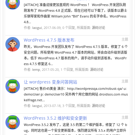
[ATTACH] 准备迎接更加直观的 WordPress ！ WordPress 开发团队刚
刚发布了 WordPress 4.8 正式版，现在已经可以下载了。该版本以爵士
乐钢琴家和作曲家 William John “Bill” Evans 的名字命名。WordPress
4.8...
作者:
laogui
,
2017-06-09
, 0 个回复, 所属版面:
源码讨论
WordPress 4.7.5 版本发布
主题
昨天，WordPress 开发团队发布了 WordPress 4.7.5 版本，修复了 6 个
安全问题。所有使用 WordPress 4.7 版本的网站，将会自动升级到该版
本。低于 WordPress 4.7 版本的用户，请手动升级到该坂本。 WordPr
ess 4.7.5 修复这 6...
作者:
lemp
,
2017-05-20
, 1 个回复, 所属版面:
源码讨论
让 wordpress 变身问答网站
主题
[ATTACH] 售价45美金 演示：http://wordpressqa.com/robust-qa/ u:
demoUser p: demoUser10 另外两个用它做的网站 droidsos.com mus
kelfrage.net...
作者:
laogui
,
2013-07-18
, 3 个回复, 所属版面:
源码讨论
WordPress 3.5.2 维护和安全更新
主题
WordPress 3.5.2 发布了，这是 3.5 的第二个维护版本，修复了 12 个 b
ug，同时这也是一个安全更新版本，强烈建议所有 3.5.x 的用户立即升