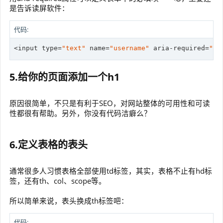
是告诉读屏软件：
代码:
<input 
type
=
"text"
 name=
"username"
 aria-required=
"tr
5.给你的页面添加一个h1
原因很简单，不只是有利于SEO，对网站整体的可用性和可读
性都很有帮助。另外，你没有代码洁癖么？
6.定义表格的表头
通常很多人习惯表格全部使用td标签，其实，表格不止有hd标
签，还有th、col、scope等。
所以简单来说，表头换成th标签吧：
代码: