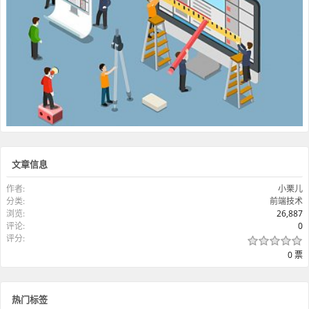
文章信息
作者:
小栗儿
分类:
前端技术
浏览:
26,887
评论:
0
评分:
0 票
热门标签