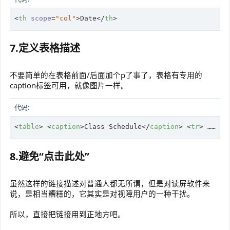
<
th
scope
=
"col"
>
Date
</
th
>
7.定义表格描述
不要简单的在表格前面/后面加个p了事了，表格有专用的
caption标签可用，就像图片一样。
代码:
<
table
>
<
caption
>
Class Schedule
</
caption
>
<
tr
>
8.避免“点击此处”
虽然这样的链接描述对普通人都无所谓，但是对读屏软件来
说，是相当糟糕的，它其实是对视障用户的一种干扰。
所以，直接把链接用到正地方吧。