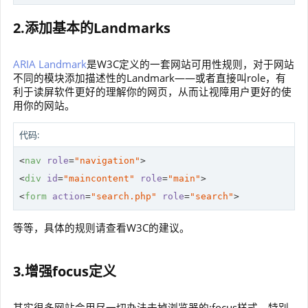
2.添加基本的Landmarks
ARIA Landmark
是W3C定义的一套网站可用性规则，对于网站
不同的模块添加描述性的Landmark——或者直接叫role，有
利于读屏软件更好的理解你的网页，从而让视障用户更好的使
用你的网站。
代码:
<
nav
role
=
"navigation"
>
<
div
id
=
"maincontent"
role
=
"main"
>
<
form
action
=
"search.php"
role
=
"search"
>
等等，具体的规则请查看W3C的建议。
3.增强focus定义
其实很多网站会用尽一切办法去掉浏览器的:focus样式，特别