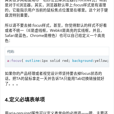
是对于IE浏览器，其实，浏览器默认带上:focus样式是有道理
的，它能指示用户当前的鼠标焦点位置是在哪里。这个对于键
盘流特别重要。
所以请不要去掉:focus样式，甚至，你觉得默认的样式不好看
或者不统一（IE是虚线框，Webkit是高亮的实线框，并且，
Safari是蓝色，Chrome是橙色）也可以自己给定义一个高亮
色：
代码:
a
:focus
{ 
outline
:
1px
 solid red; 
background
如果你的产品经理或者视觉设计师坚持要去掉focus状态的
话，把TA的鼠标拿走一天并告诉TA只能用Tab切换链接就好
了。。。
4.定义必填表单项
用aria-required属性可以定义表单中的必填项——嗯，主要还