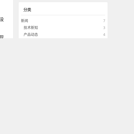
分类
没
新闻
7
技术新知
3
产品动态
4
现
技术
33
参
前端技术
18
后端开发
6
界面设计
2
工具软件
7
观点
7
经验总结
5
用户体验
0
评论观点
2
前端技术更多
JavaScript 开发人员需要知道的简写技巧