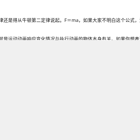
律还是得从牛顿第二定律说起。F＝ma，如果大家不明白这个公式，
就是运动动画响应变化情况与执行动画的物体本身有关。如果你想表
/参数的变化会比较慢。反之，物体是轻巧的，那么其起始动画响应/
离，轻巧的所花的时间越短。
、欠阻尼。