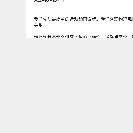
我们先从最简单的运动动画说起。我们客观物理规
关系。
请允许我不那么讲究术语的严谨性。通俗点来说，
的物体是一个沉甸甸的，那么他们的起始动画响应
数的变化会比较快。
从图上可以看到如果是相同的操作且移动相同的距
阻尼动画
提到阻尼，需要介绍三个概念：临界阻尼、过阻尼