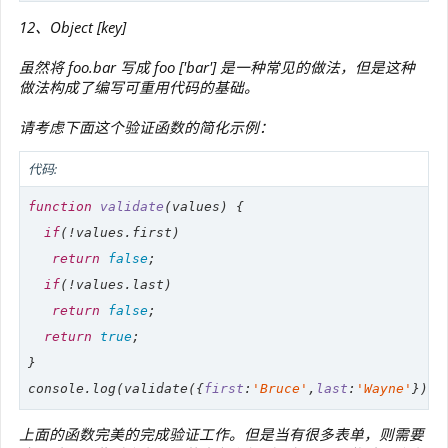
12、Object [key]
虽然将 foo.bar 写成 foo ['bar'] 是一种常见的做法，但是这种
做法构成了编写可重用代码的基础。
请考虑下面这个验证函数的简化示例：
代码:
function
validate
(
values
) 
{

if
(!values.first)

return
false
;

if
(!values.last)

return
false
;

return
true
;

console
.log(validate({
first
:
'Bruce'
,
last
:
'Wayne'
}));
上面的函数完美的完成验证工作。但是当有很多表单，则需要