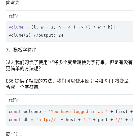
简写为：
代码:
volume
 = 
(l, w = 
3
, h = 
4
 )
 =>
 (l * w * h);

volume(
2
) 
//
output: 
24
7、模板字符串
过去我们习惯了使用“+”将多个变量转换为字符串，但是有没有
更简单的方法呢？
ES6 提供了相应的方法，我们可以使用反引号和 $ { } 将变量
合成一个字符串。
代码:
const
 welcome = 
'You have logged in as '
 + first + 
'
const
 db = 
'http://'
 + host + 
':'
 + port + 
'/'
简写为：