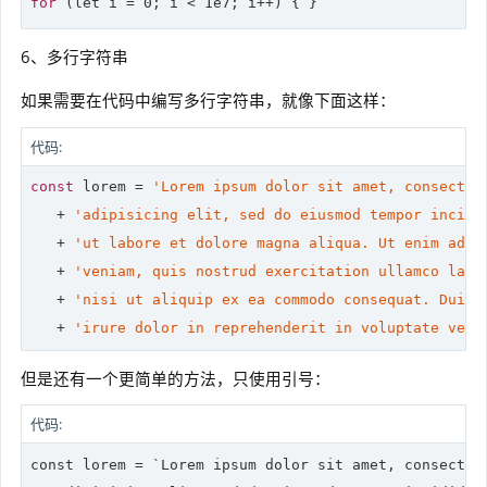
for
 (
let
6、多行字符串
如果需要在代码中编写多行字符串，就像下面这样：
代码:
const
 lorem = 
'Lorem ipsum dolor sit amet, consectet
   + 
'adipisicing elit, sed do eiusmod tempor incidi
   + 
'ut labore et dolore magna aliqua. Ut enim ad m
   + 
'veniam, quis nostrud exercitation ullamco labo
   + 
'nisi ut aliquip ex ea commodo consequat. Duis 
   + 
'irure dolor in reprehenderit in voluptate veli
但是还有一个更简单的方法，只使用引号：
代码:
const lorem = `
Lorem ipsum dolor sit amet, consectetu