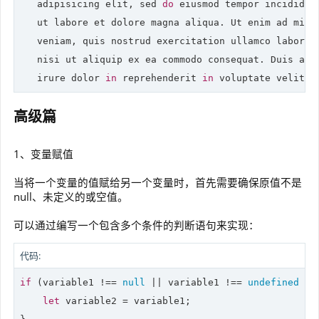
   adipisicing elit, sed 
do
 eiusmod tempor incididunt
   ut labore et dolore magna aliqua. Ut enim ad minim
   veniam, quis nostrud exercitation ullamco laboris

   nisi ut aliquip ex ea commodo consequat. Duis aute
   irure dolor 
in
 reprehenderit 
in
 voluptate velit e
高级篇
1、变量赋值
当将一个变量的值赋给另一个变量时，首先需要确保原值不是
null、未定义的或空值。
可以通过编写一个包含多个条件的判断语句来实现：
代码:
if
 (variable1 !== 
null
 || variable1 !== 
undefined
 ||
let
 variable2 = variable1;
