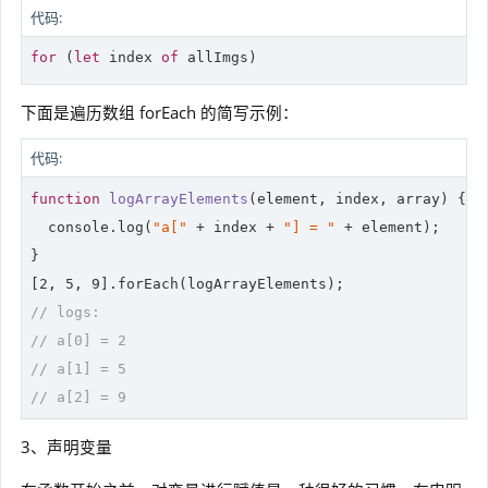
代码:
for
 (
let
 index 
of
下面是遍历数组 forEach 的简写示例：
代码:
function
logArrayElements
(
element, index, array
) 
{

console
.log(
"a["
 + index + 
"] = "
 + element);

}

[
2
, 
5
, 
9
// logs:
// a[0] = 2
// a[1] = 5
// a[2] = 9
3、声明变量