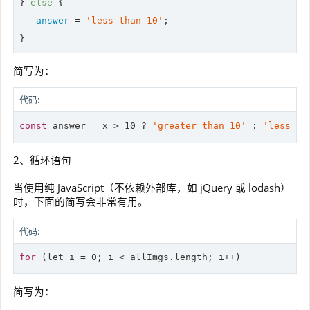
} 
else
 {

answer
 = 
'less than 10'
;

简写为：
代码:
const
 answer = x > 
10
 ? 
'greater than 10'
 : 
'less th
2、循环语句
当使用纯 JavaScript（不依赖外部库，如 jQuery 或 lodash）
时，下面的简写会非常有用。
代码:
for
 (
let
简写为：