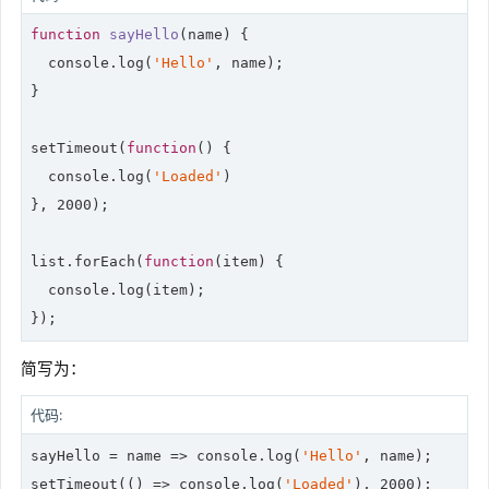
function
sayHello
(
name
) 
{

console
.log(
'Hello'
, name);

}

setTimeout(
function
(
) 
{

console
.log(
'Loaded'
)

}, 
2000
);

list.forEach(
function
(
item
) 
{

console
.log(item);

简写为：
代码:
sayHello = 
name
 =>
console
.log(
'Hello'
, name);

setTimeout(
()
 =>
console
.log(
'Loaded'
), 
2000
);
