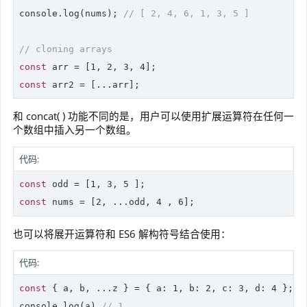
console.
log
(nums); 
// [ 2, 4, 6, 1, 3, 5 ]
// cloning arrays
const
 arr = [
1
, 
2
, 
3
, 
4
const
和 concat( ) 功能不同的是，用户可以使用扩展运算符在任何一
个数组中插入另一个数组。
代码:
const
 odd = [
1
, 
3
, 
5
const
 nums = [
2
, ...odd, 
4
 , 
6
也可以将展开运算符和 ES6 解构符号结合使用：
代码:
const
 { a, b, ...z } = { a: 
1
, b: 
2
, c: 
3
, d: 
4
 };

console.
log
(a) 
// 1