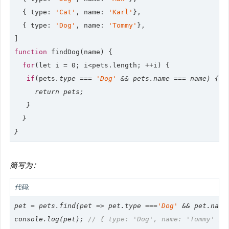
  { 
type
: 
'Cat'
, name: 
'Karl'
},

  { 
type
: 
'Dog'
, name: 
'Tommy'
},

function
 findDog(name) {

for
(
let
 i = 0; i<pets.length; ++i) {

if
(pets
.type === 
'Dog'
 && pets
.name === name) {

return
 pets
;

   }

  }

简写为：
代码:
pet = pets.find(
pet
 =>
 pet.type ===
'Dog'
 && pet.name
console
.log(pet); 
// { type: 'Dog', name: 'Tommy' }