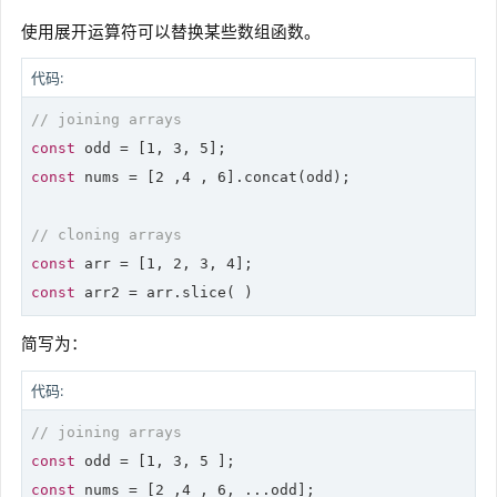
使用展开运算符可以替换某些数组函数。
代码:
// joining arrays
const
 odd = [
1
, 
3
, 
5
const
 nums = [
2
 ,
4
 , 
6
].concat(odd);

// cloning arrays
const
 arr = [
1
, 
2
, 
3
, 
4
const
简写为：
代码:
// joining arrays
const
 odd = [
1
, 
3
, 
5
const
 nums = [
2
 ,
4
 , 
6
, ...odd];
