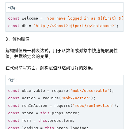
代码:
const
 welcome = 
`You have logged in as 
${first}
${la
const
 db = 
`http://
${host}
:
${port}
/
${database}
`
8、解构赋值
解构赋值是一种表达式，用于从数组或对象中快速提取属性
值，并赋给定义的变量。
在代码简写方面，解构赋值能达到很好的效果。
代码:
const
 observable = 
require
(
'mobx/observable'
const
 action = 
require
(
'mobx/action'
const
 runInAction = 
require
(
'mobx/runInAction'
const
 store = 
this
const
 form = 
this
const
 loading = 
this