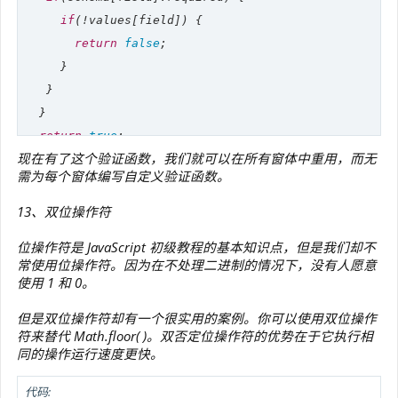
if
(!values[field]) {

return
false
;

     }

   }

  }

return
true
;

现在有了这个验证函数，我们就可以在所有窗体中重用，而无
需为每个窗体编写自定义验证函数。
console
.log(validate(schema, {
first
:
'Bruce'
})); 
// f
console
.log(validate(schema, {
first
:
'Bruce'
,
last
:
'Wa
13、双位操作符
位操作符是 JavaScript 初级教程的基本知识点，但是我们却不
常使用位操作符。因为在不处理二进制的情况下，没有人愿意
使用 1 和 0。
但是双位操作符却有一个很实用的案例。你可以使用双位操作
符来替代 Math.floor( )。双否定位操作符的优势在于它执行相
同的操作运行速度更快。
代码: