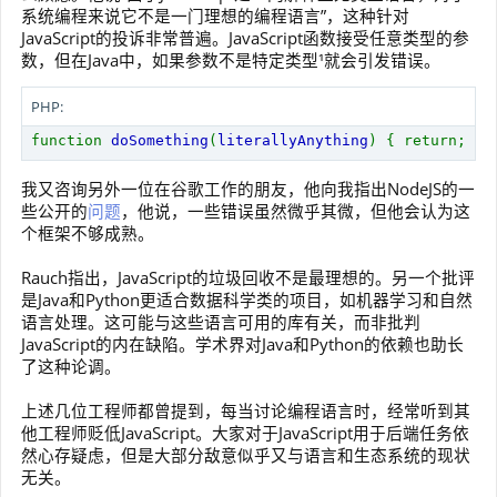
系统编程来说它不是一门理想的编程语言”，这种针对
JavaScript的投诉非常普遍。JavaScript函数接受任意类型的参
数，但在Java中，如果参数不是特定类型¹就会引发错误。
PHP:
function
doSomething
(
literallyAnything
) { return; }
我又咨询另外一位在谷歌工作的朋友，他向我指出NodeJS的一
些公开的
问题
，他说，一些错误虽然微乎其微，但他会认为这
个框架不够成熟。
Rauch指出，JavaScript的垃圾回收不是最理想的。另一个批评
是Java和Python更适合数据科学类的项目，如机器学习和自然
语言处理。这可能与这些语言可用的库有关，而非批判
JavaScript的内在缺陷。学术界对Java和Python的依赖也助长
了这种论调。
上述几位工程师都曾提到，每当讨论编程语言时，经常听到其
他工程师贬低JavaScript。大家对于JavaScript用于后端任务依
然心存疑虑，但是大部分敌意似乎又与语言和生态系统的现状
无关。