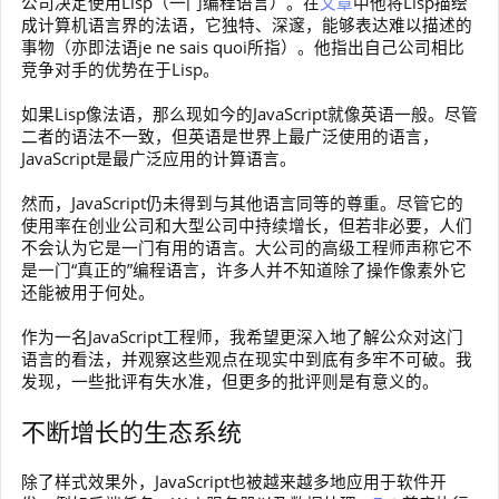
公司决定使用Lisp（一门编程语言）。在
文章
中他将Lisp描绘
成计算机语言界的法语，它独特、深邃，能够表达难以描述的
事物（亦即法语je ne sais quoi所指）。他指出自己公司相比
竞争对手的优势在于Lisp。
如果Lisp像法语，那么现如今的JavaScript就像英语一般。尽管
二者的语法不一致，但英语是世界上最广泛使用的语言，
JavaScript是最广泛应用的计算语言。
然而，JavaScript仍未得到与其他语言同等的尊重。尽管它的
使用率在创业公司和大型公司中持续增长，但若非必要，人们
不会认为它是一门有用的语言。大公司的高级工程师声称它不
是一门“真正的”编程语言，许多人并不知道除了操作像素外它
还能被用于何处。
作为一名JavaScript工程师，我希望更深入地了解公众对这门
语言的看法，并观察这些观点在现实中到底有多牢不可破。我
发现，一些批评有失水准，但更多的批评则是有意义的。
不断增长的生态系统
除了样式效果外，JavaScript也被越来越多地应用于软件开