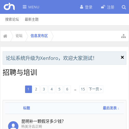
MENU
登录
注册
搜索论坛
最新主题
论坛
信息发布区
论坛系统升级为Xenforo，欢迎大家测试！
招聘与培训
1
2
3
4
5
6
→
15
下一页 >
标题
最后发表 ↓
昆明补一颗假牙多少钱？
韩美牙齿正畸