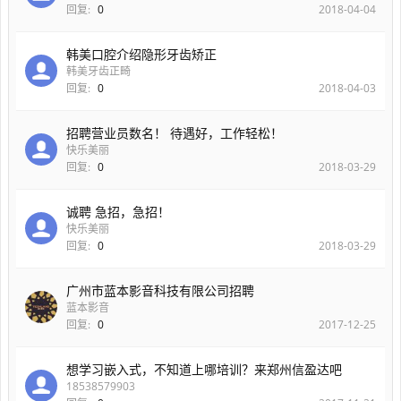
回复:
0
2018-04-04
韩美口腔介绍隐形牙齿矫正
韩美牙齿正畸
回复:
0
2018-04-03
招聘营业员数名！ 待遇好，工作轻松！
快乐美丽
回复:
0
2018-03-29
诚聘 急招，急招！
快乐美丽
回复:
0
2018-03-29
广州市蓝本影音科技有限公司招聘
蓝本影音
回复:
0
2017-12-25
想学习嵌入式，不知道上哪培训？来郑州信盈达吧
18538579903