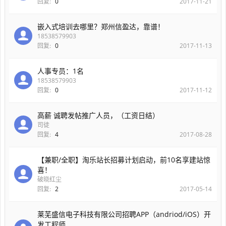
回复:
0
2017-11-21
嵌入式培训去哪里？郑州信盈达，靠谱！
18538579903
回复:
0
2017-11-13
人事专员：1名
18538579903
回复:
0
2017-11-12
高薪 诚聘发帖推广人员，（工资日结）
司徒
回复:
4
2017-08-28
【兼职/全职】淘乐站长招募计划启动，前10名享建站惊
喜！
破晓红尘
回复:
2
2017-05-14
莱芜盛信电子科技有限公司招聘APP（andriod/iOS）开
发工程师