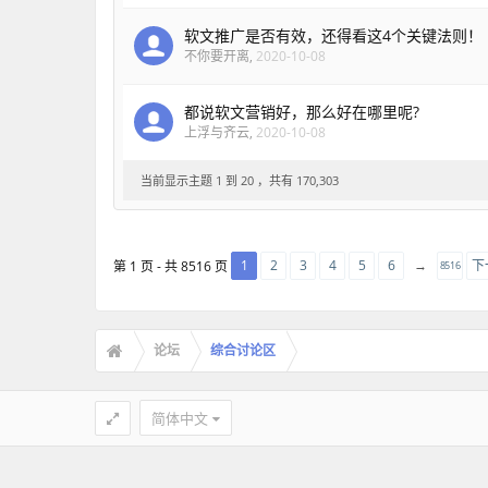
软文推广是否有效，还得看这4个关键法则！
不你要开离
,
2020-10-08
都说软文营销好，那么好在哪里呢?
上浮与齐云
,
2020-10-08
当前显示主题 1 到 20 ，共有 170,303
1
2
3
4
5
6
→
下
第 1 页 - 共 8516 页
8516
论坛
综合讨论区
简体中文