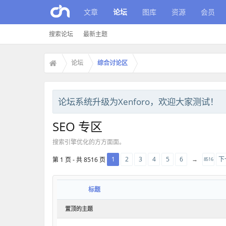
文章
论坛
图库
资源
会员
搜索论坛
最新主题
论坛
综合讨论区
论坛系统升级为Xenforo，欢迎大家测试！
SEO 专区
搜​​索引擎优化的方方面面。
1
2
3
4
5
6
→
下
第 1 页 - 共 8516 页
8516
标题
置顶的主题