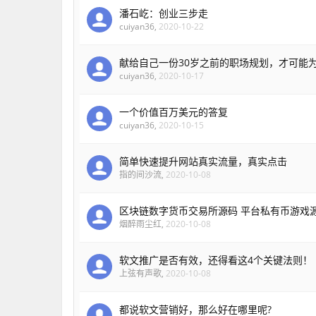
潘石屹：创业三步走
cuiyan36
,
2020-10-22
献给自己一份30岁之前的职场规划，才可能
cuiyan36
,
2020-10-17
一个价值百万美元的答复
cuiyan36
,
2020-10-15
简单快速提升网站真实流量，真实点击
指的间沙流
,
2020-10-08
区块链数字货币交易所源码 平台私有币游戏
烟醉雨尘红
,
2020-10-08
软文推广是否有效，还得看这4个关键法则！
上弦有声歌
,
2020-10-08
都说软文营销好，那么好在哪里呢?