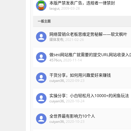
本版严禁发表广告，违规者一律禁封
laogui
,
2009-03-28
一般主题
网络营销众老板思维定势秘解——软文枫叶
媒体发布
,
2021-02-26
做seo网站推广就需要的提交URL网站收录
4576cn
,
2020-11-14
干货分享，如何用兴趣爱好来赚钱
cuiyan36
,
2020-09-23
实操分享：小白轻松月入10000+的闲鱼玩法
cuiyan36
,
2020-10-24
全世界最有影响力10个人
cuiyan36
,
2020-10-23