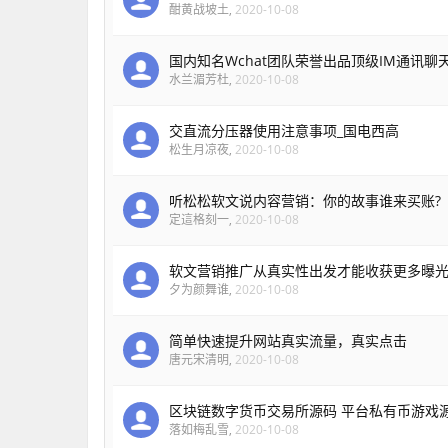
酣黄战坡土
,
2020-10-08
国内知名Wchat团队荣誉出品顶级IM通讯聊
水兰湄芳杜
,
2020-10-08
交直流分压器使用注意事项_国电西高
松生月凉夜
,
2020-10-08
听松松软文说内容营销：你的故事谁来买账?
定這格刻一
,
2020-10-08
软文营销推广从真实性出发才能收获更多曝
夕为颜舞谁
,
2020-10-08
简单快速提升网站真实流量，真实点击
唐元宋清明
,
2020-10-08
区块链数字货币交易所源码 平台私有币游戏
落如梅乱雪
,
2020-10-08