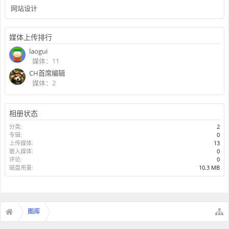
网站设计
媒体上传排行
laogui
媒体：11
CH首席编辑
媒体：2
相册状态
分类:
2
专辑:
0
上传媒体:
13
嵌入媒体:
0
评论:
0
磁盘用量:
10.3 MB
图库