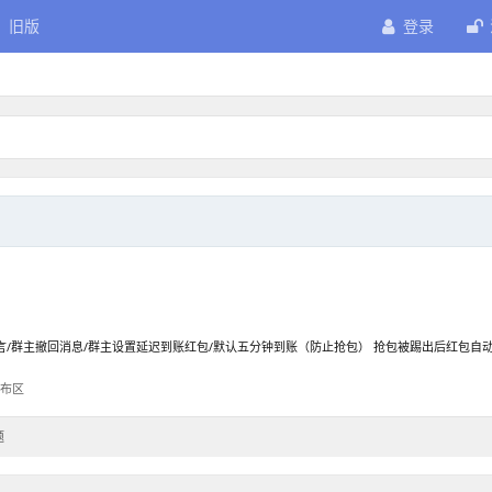
旧版
登录
/群主撤回消息/群主设置延迟到账红包/默认五分钟到账（防止抢包） 抢包被踢出后红包自动
布区
题