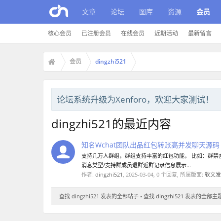
文章
论坛
图库
资源
会员
核心会员
已注册会员
在线会员
近期活动
最新留言
会员
dingzhi521
论坛系统升级为Xenforo，欢迎大家测试！
dingzhi521的最近内容
知名Wchat团队出品红包转账高并发聊天源码
支持几万人群组，群组支持丰富的红包功能， 比如：群禁言
消息类型/支持群成员退群近群记录信息展示...
作者:
dingzhi521
,
2025-03-04
, 0 个回复, 所属版面:
软文发
查找 dingzhi521 发表的全部帖子
查找 dingzhi521 发表的全部主