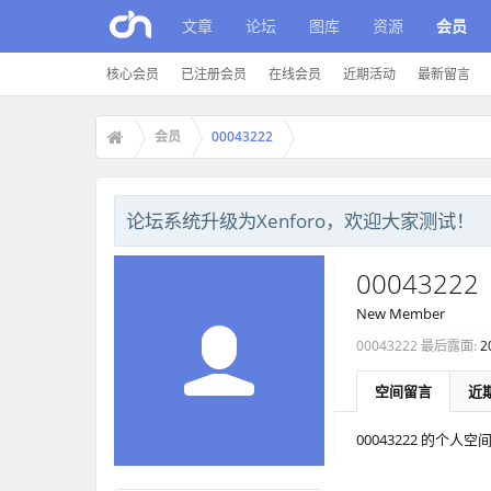
文章
论坛
图库
资源
会员
核心会员
已注册会员
在线会员
近期活动
最新留言
会员
00043222
论坛系统升级为Xenforo，欢迎大家测试！
00043222
New Member
00043222 最后露面:
2
空间留言
近
00043222 的个人