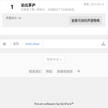
颁发:
2017-06-10
1
初出茅庐
你发表了第一条帖子，已经超过了50%的会员。
声望合计: 18
查看可用的声望策略
会员
xinli_zhao
简体中文
联系我们
帮助
条款和规则
Forum software by XenForo™