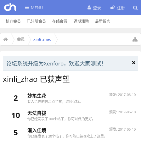
MENU
登录
注册
核心会员
已注册会员
在线会员
近期活动
最新留言
会员
xinli_zhao
论坛系统升级为Xenforo，欢迎大家测试！
xinli_zhao 已获声望
颁发:
2017-06-10
2
妙笔生花
有人给你的信息点了赞，继续保持。
颁发:
2017-06-10
10
无法自拔
你已经发表了100个帖子，你可以做的更好。
颁发:
2017-06-10
5
渐入佳境
你已经发表了30个帖子，你可能已经喜欢上了这里。